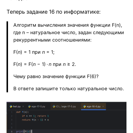
Теперь задание 16 по информатике:
Алгоритм вычисления значения функции F(n),
где n – натуральное число, задан следующими
рекуррентными соотношениями:
F(
n
) = 1 при
n
= 1;
F(
n
) = F(
n
− 1) ·
n
при
n
≥ 2.
Чему равно значение функции F(6)?
В ответе запишите только натуральное число.