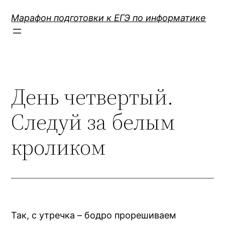
Перейти
Марафон подготовки к ЕГЭ по информатике
к
содержимому
День четвертый.
Следуй за белым
кроликом
Так, с утречка – бодро прорешиваем